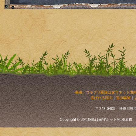
害虫・ゴキブリ駆除は家守ネット/相
選ばれる理由
｜
害虫駆除
｜
〒243-0405 神奈川県海老
Copyright © 害虫駆除は家守ネット/相模原市、厚