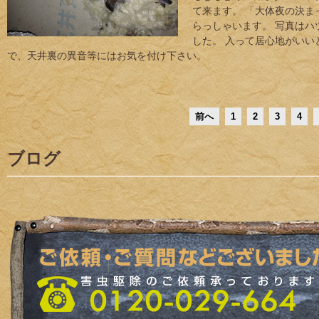
て来ます。 「大体夜の決
らっしゃいます。 写真は
した。 入って居心地がい
で、天井裏の異音等にはお気を付け下さい。
前へ
1
2
3
4
ブログ