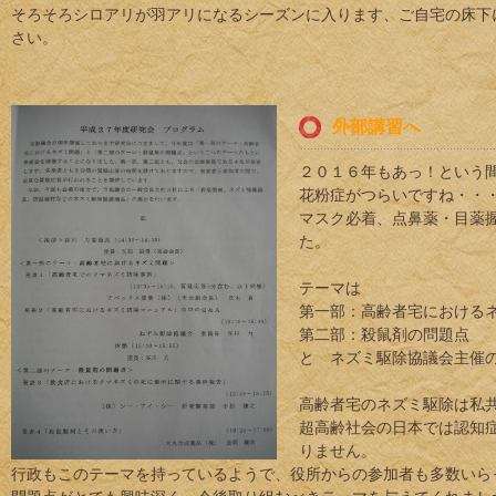
そろそろシロアリが羽アリになるシーズンに入ります、ご自宅の床下
さい。
外部講習へ
２０１６年もあっ！という
花粉症がつらいですね・・・
マスク必着、点鼻薬・目薬
た。
テーマは
第一部：高齢者宅における
第二部：殺鼠剤の問題点
と ネズミ駆除協議会主催
高齢者宅のネズミ駆除は私
超高齢社会の日本では認知
りません。
行政もこのテーマを持っているようで、役所からの参加者も多数いら