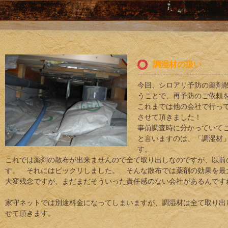
ブログ
調湿材の扱い
今回、シロアリ予防の薬剤
うことで、再予防のご依頼
これまでは他の会社で行っ
させて頂きました！
事前調査時に分かっていて
と言いますのは、「調湿材
す。
これでは薬剤の散布が出来ませんので全て取り出しなのですが、以前
す。 それにはビックリしました。 そんな散布では薬剤の効果を最
大変残念ですが、まだまだそういった責任感のない会社があるんです
家守ネットでは別途料金になってしまいますが、調湿材は全て取り出
せて頂きます。