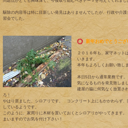
問題点がとても興味深く、今後取り組むべきテーマを与えてくれまし
駆除の内容等は特に目新しい発見はありませんでしたが、行政や介護
習会でした。
新年おめでとうござ
２０１６年も、家守ネット
いきます。
本年もよろしくお願い致し
本日5日から通常業務です。
気になるものを発見致しま
建屋の脇に何気なく放置さ
ろ！
やはり居ました、シロアリです。 コンクリート上にもかかわらず、
しているようです。
このように、家周りに木材を置いておくとシロアリがやってきます。
まいますのでお気を付け下さい！