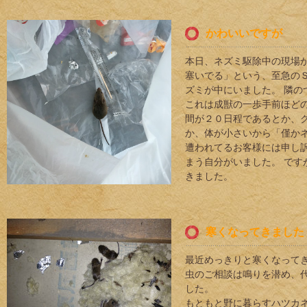
かわいいですが
本日、ネズミ駆除中の現場
塞いでる」という、至急の
ズミが中にいました。 隣
これは成獣の一歩手前ほど
間が２０日程であるとか、
か、体が小さいから「僅か
遭われてるお客様には申し
まう自分がいました。 で
きました。
寒くなってきました
最近めっきりと寒くなって
虫のご相談は鳴りを潜め、
した。
もともと野に暮らすハツカ