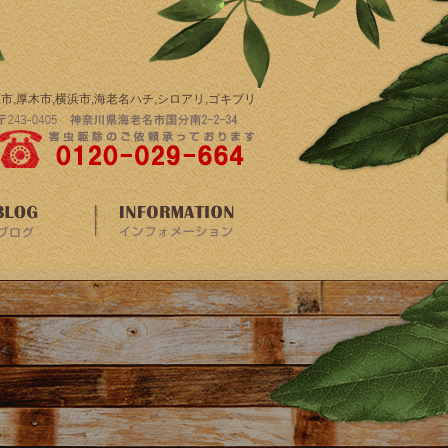
市,厚木市,横浜市,海老名ハチ,シロアリ,ゴキブリ