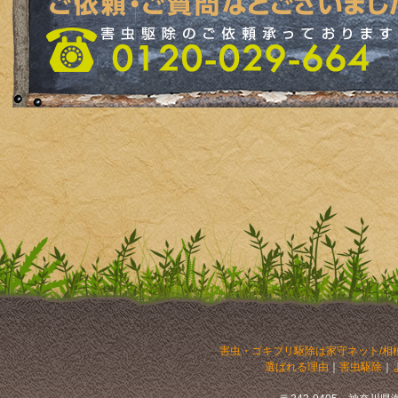
害虫・ゴキブリ駆除は家守ネット/相
選ばれる理由
｜
害虫駆除
｜