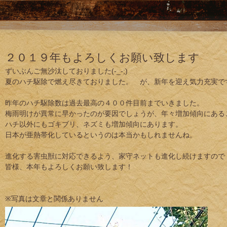
２０１９年もよろしくお願い致します
ずいぶんご無沙汰しておりました(-_-;)
夏のハチ駆除で燃え尽きておりました。 が、新年を迎え気力充実で
昨年のハチ駆除数は過去最高の４００件目前までいきました。
梅雨明けが異常に早かったのが要因でしょうが、年々増加傾向にある
ハチ以外にもゴキブリ、ネズミも増加傾向にあります。
日本が亜熱帯化しているというのは本当かもしれませんね。
進化する害虫獣に対応できるよう、家守ネットも進化し続けますので
皆様、本年もよろしくお願い致します！
※写真は文章と関係ありません