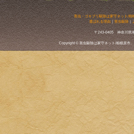
害虫・ゴキブリ駆除は家守ネット/相
選ばれる理由
｜
害虫駆除
｜
〒243-0405 神奈川県海老
Copyright © 害虫駆除は家守ネット/相模原市、厚