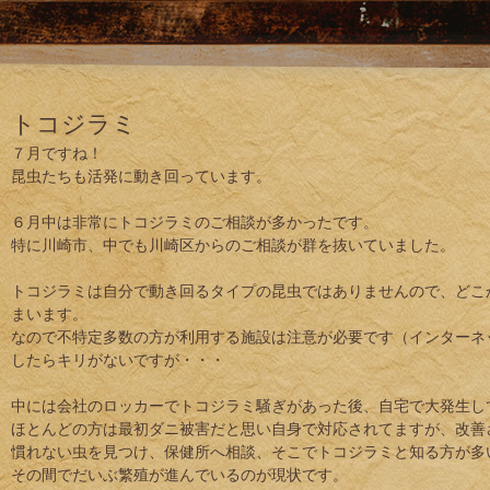
トコジラミ
７月ですね！
昆虫たちも活発に動き回っています。
６月中は非常にトコジラミのご相談が多かったです。
特に川崎市、中でも川崎区からのご相談が群を抜いていました。
トコジラミは自分で動き回るタイプの昆虫ではありませんので、どこ
まいます。
なので不特定多数の方が利用する施設は注意が必要です（インターネ
したらキリがないですが・・・
中には会社のロッカーでトコジラミ騒ぎがあった後、自宅で大発生し
ほとんどの方は最初ダニ被害だと思い自身で対応されてますが、改善
慣れない虫を見つけ、保健所へ相談、そこでトコジラミと知る方が多
その間でだいぶ繁殖が進んでいるのが現状です。