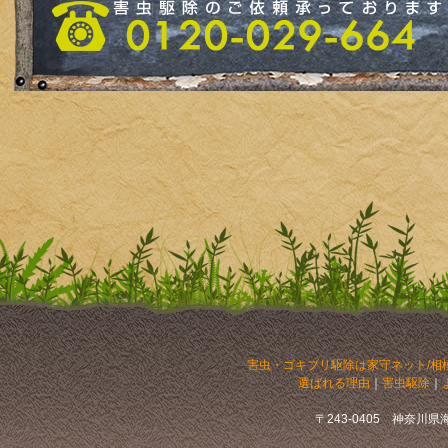
害虫・ゴキブリ駆除は家守ネット/相
選ばれる理由
｜
害虫駆除
｜
〒243-0405 神奈川県海老